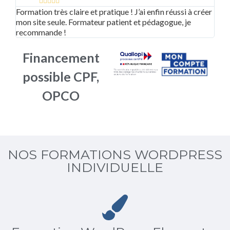





Formation très claire et pratique ! J’ai enfin réussi à créer
Supe
mon site seule. Formateur patient et pédagogue, je
adap
recommande !
bea
Financement
possible CPF,
OPCO
NOS FORMATIONS WORDPRESS
INDIVIDUELLE