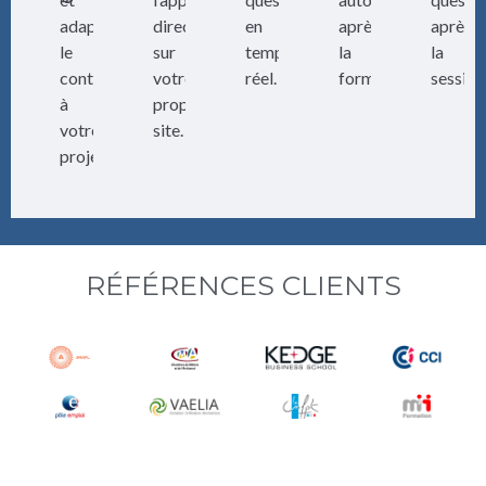
adapter
directe
en
après
après
le
sur
temps
la
la
contenu
votre
réel.
formation.
session
à
propre
votre
site.
projet.
RÉFÉRENCES CLIENTS