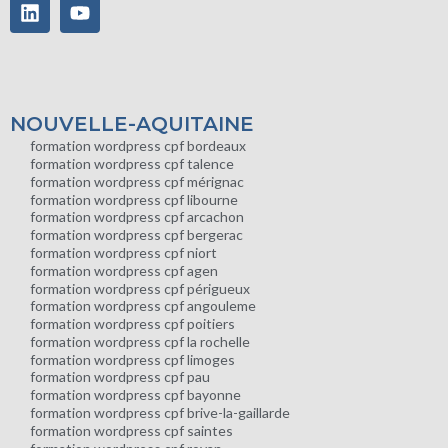
NOUVELLE-AQUITAINE
formation wordpress cpf bordeaux
formation wordpress cpf talence
formation wordpress cpf mérignac
formation wordpress cpf libourne
formation wordpress cpf arcachon
formation wordpress cpf bergerac
formation wordpress cpf niort
formation wordpress cpf agen
formation wordpress cpf périgueux
formation wordpress cpf angouleme
formation wordpress cpf poitiers
formation wordpress cpf la rochelle
formation wordpress cpf limoges
formation wordpress cpf pau
formation wordpress cpf bayonne
formation wordpress cpf brive-la-gaillarde
formation wordpress cpf saintes