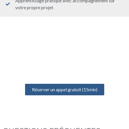
Apprentissage pratique avec accompagnement sur
votre propre projet
UN ÉCHANGE GRATUIT
POUR BIEN DÉMARRER
Prenez un rendez-vous gratuit de 15 minutes pour discuter de
votre projet, identifier vos besoins et définir votre formation
idéale
Réserver un appel gratuit (15min)