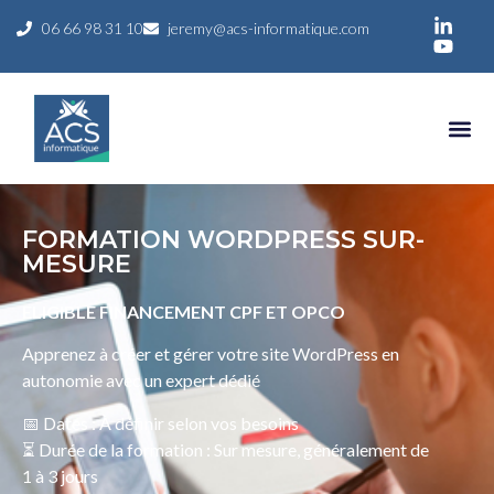
06 66 98 31 10
jeremy@acs-informatique.com
OFFRES 
RÉSERVER UN 
FORMATION WORDPRESS SUR-
MESURE
ELIGIBLE FINANCEMENT CPF ET OPCO
Apprenez à créer et gérer votre site WordPress en
autonomie avec un expert dédié
📅 Dates : À définir selon vos besoins
⏳ Durée de la formation : Sur mesure, généralement de
1 à 3 jours