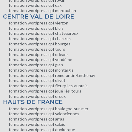
formation wordpress cpf royan
formation wordpress cpf dax
formation wordpress cpf montauban
CENTRE VAL DE LOIRE
formation wordpress cpf vierzon
formation wordpress cpf blois
formation wordpress cpf châteauroux
formation wordpress cpf chartres
formation wordpress cpf bourges
formation wordpress cpf tours
formation wordpress cpf orléans
formation wordpress cpf vendôme
formation wordpress cpf gien
formation wordpress cpf montargis
formation wordpress cpf romorantin-lanthenay
formation wordpress cpf olivet
formation wordpress cpf fleury-les-aubrais
formation wordpress cpf joué-lès-tours
formation wordpress cpf dreux
HAUTS DE FRANCE
formation wordpress cpf boulogne-sur-mer
formation wordpress cpf valenciennes
formation wordpress cpf arras
formation wordpress cpf calais
formation wordpress cpf dunkerque