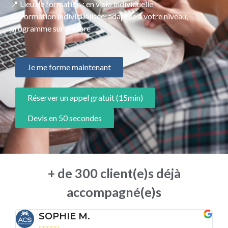
📍 Lieu de formation : en visio individuelle
📜 Formation individualisée, adaptée à votre niveau,
programme sur mesure
Je me forme maintenant
Réserver un appel gratuit (15min)
Devis en 50 secondes
+ de 300 client(e)s déjà
accompagné(e)s
SOPHIE M.