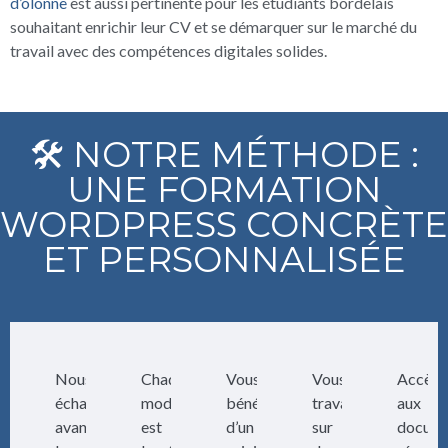
d’olonne
est aussi pertinente pour les étudiants bordelais
souhaitant enrichir leur CV et se démarquer sur le marché du
travail avec des compétences digitales solides.
🛠️ NOTRE MÉTHODE :
UNE FORMATION
WORDPRESS CONCRÈTE
ET PERSONNALISÉE
Nous
Chaque
Vous
Vous
Accès
échangeons
module
bénéficiez
travaillez
aux
avant
est
d’un
sur
docum