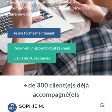
📍 Lieu de formation : en visio individuelle
📜 Formation individualisée, adaptée à votre niveau,
programme sur mesure
Je me forme maintenant
Réserver un appel gratuit (15min)
Devis en 50 secondes
+ de 300 client(e)s déjà
accompagné(e)s
SOPHIE M.