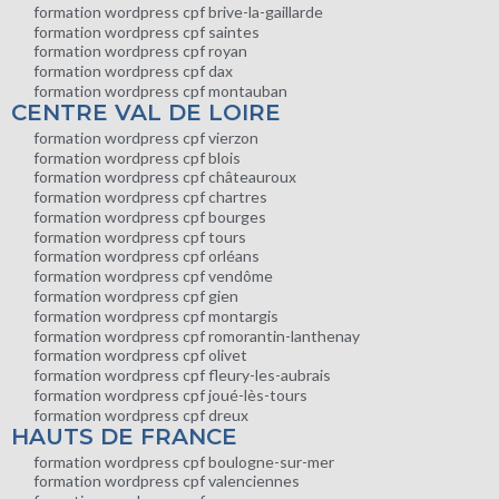
formation wordpress cpf brive-la-gaillarde
formation wordpress cpf saintes
formation wordpress cpf royan
formation wordpress cpf dax
formation wordpress cpf montauban
CENTRE VAL DE LOIRE
formation wordpress cpf vierzon
formation wordpress cpf blois
formation wordpress cpf châteauroux
formation wordpress cpf chartres
formation wordpress cpf bourges
formation wordpress cpf tours
formation wordpress cpf orléans
formation wordpress cpf vendôme
formation wordpress cpf gien
formation wordpress cpf montargis
formation wordpress cpf romorantin-lanthenay
formation wordpress cpf olivet
formation wordpress cpf fleury-les-aubrais
formation wordpress cpf joué-lès-tours
formation wordpress cpf dreux
HAUTS DE FRANCE
formation wordpress cpf boulogne-sur-mer
formation wordpress cpf valenciennes