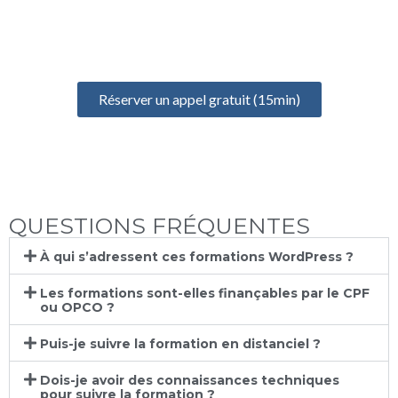
Prenez un rendez-vous gratuit de 15 minutes pour discuter de
votre projet, identifier vos besoins et définir votre formation
idéale
Réserver un appel gratuit (15min)
QUESTIONS FRÉQUENTES
À qui s’adressent ces formations WordPress ?
Les formations sont-elles finançables par le CPF
ou OPCO ?
Puis-je suivre la formation en distanciel ?
Dois-je avoir des connaissances techniques
pour suivre la formation ?