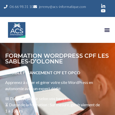
06 66 98 31 10
jeremy@acs-informatique.com
FORMATION WORDPRESS CPF LES
SABLES-D’OLONNE
ELIGIBLE FINANCEMENT CPF ET OPCO
Apprenez à créer et gérer votre site WordPress en
autonomie avec un expert dédié
📅 Dates : À définir selon vos besoins
⏳ Durée de la formation : Sur mesure, généralement de
1 à 3 jours