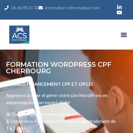
06 66 98 31 10
jeremy@acs-informatique.com
FORMATION WORDPRESS CPF
CHERBOURG
ELIGIBLE FINANCEMENT CPF ET OPCO
Apprenez à créer et gérer votre site WordPress en
autonomie avec un expert dédié
📅 Dates : À définir selon vos besoins
⏳ Durée de la formation : Sur mesure, généralement de
1 à 3 jours