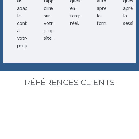
🎯
et
l’application
questions
autonome
questi
adapter
directe
en
après
après
le
sur
temps
la
la
contenu
votre
réel.
formation.
session
à
propre
votre
site.
projet.
RÉFÉRENCES CLIENTS