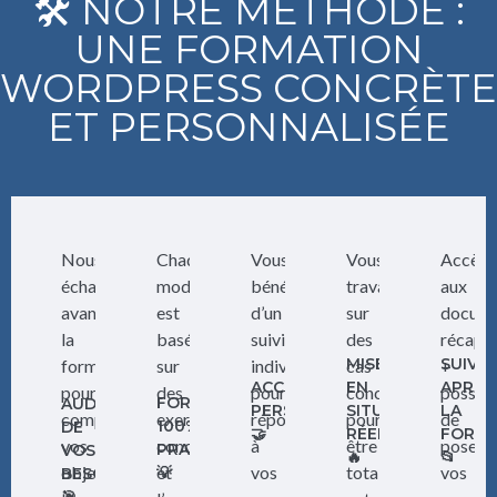
🛠️ NOTRE MÉTHODE :
UNE FORMATION
WORDPRESS CONCRÈTE
ET PERSONNALISÉE
Nous
Chaque
Vous
Vous
Accès
échangeons
module
bénéficiez
travaillez
aux
avant
est
d’un
sur
docum
la
basé
suivi
des
récapit
MISES
SUIVI
formation
sur
individuel
cas
+
ACCOMPAGNEMENT
EN
APRÈS
pour
des
pour
concrets
possibi
FORMATION
AUDIT
PERSONNALISÉ
SITUATION
LA
comprendre
exercices
répondre
pour
de
100%
DE
🤝
RÉELLES
FORMA
vos
concrets
à
être
poser
PRATIQUE
VOS
🔥
📂
objectifs
et
vos
totalement
vos
💡
BESOINS