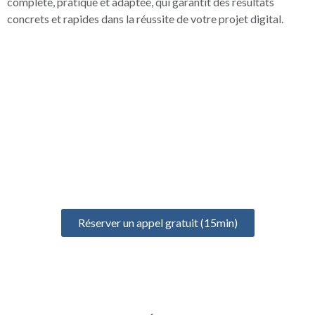
complète, pratique et adaptée, qui garantit des résultats
concrets et rapides dans la réussite de votre projet digital.
UN ÉCHANGE GRATUIT
POUR BIEN DÉMARRER
Prenez un rendez-vous gratuit de 15 minutes pour discuter de
votre projet, identifier vos besoins et définir votre formation
idéale
Réserver un appel gratuit (15min)