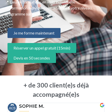
📍 Lieu de formation : en visio individuelle
📜 Formation individualisée, adaptée à votre niveau,
programme sur mesure
Je me forme maintenant
Réserver un appel gratuit (15min)
Devis en 50 secondes
+ de 300 client(e)s déjà
accompagné(e)s
SOPHIE M.