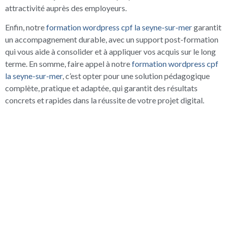
attractivité auprès des employeurs.
Enfin, notre
formation wordpress cpf la seyne-sur-mer
garantit
un accompagnement durable, avec un support post-formation
qui vous aide à consolider et à appliquer vos acquis sur le long
terme. En somme, faire appel à notre
formation wordpress cpf
la seyne-sur-mer
, c’est opter pour une solution pédagogique
complète, pratique et adaptée, qui garantit des résultats
concrets et rapides dans la réussite de votre projet digital.
UN ÉCHANGE GRATUIT
POUR BIEN DÉMARRER
Prenez un rendez-vous gratuit de 15 minutes pour discuter de
votre projet, identifier vos besoins et définir votre formation
idéale