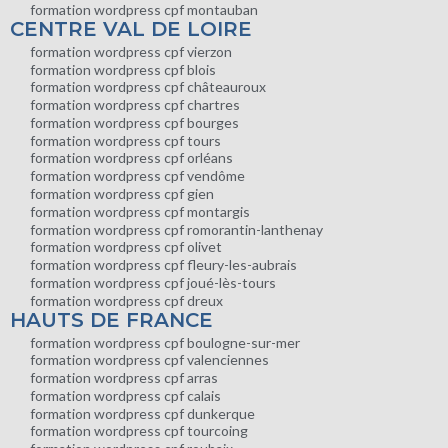
formation wordpress cpf montauban
CENTRE VAL DE LOIRE
formation wordpress cpf vierzon
formation wordpress cpf blois
formation wordpress cpf châteauroux
formation wordpress cpf chartres
formation wordpress cpf bourges
formation wordpress cpf tours
formation wordpress cpf orléans
formation wordpress cpf vendôme
formation wordpress cpf gien
formation wordpress cpf montargis
formation wordpress cpf romorantin-lanthenay
formation wordpress cpf olivet
formation wordpress cpf fleury-les-aubrais
formation wordpress cpf joué-lès-tours
formation wordpress cpf dreux
HAUTS DE FRANCE
formation wordpress cpf boulogne-sur-mer
formation wordpress cpf valenciennes
formation wordpress cpf arras
formation wordpress cpf calais
formation wordpress cpf dunkerque
formation wordpress cpf tourcoing