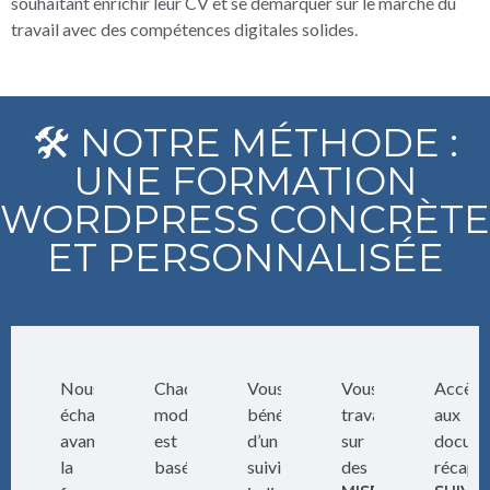
souhaitant enrichir leur CV et se démarquer sur le marché du
travail avec des compétences digitales solides.
🛠️ NOTRE MÉTHODE :
UNE FORMATION
WORDPRESS CONCRÈTE
ET PERSONNALISÉE
Nous
Chaque
Vous
Vous
Accès
échangeons
module
bénéficiez
travaillez
aux
avant
est
d’un
sur
docum
la
basé
suivi
des
récapit