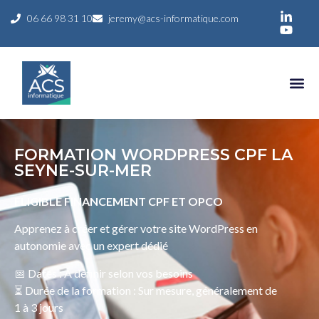
06 66 98 31 10
jeremy@acs-informatique.com
FORMATION WORDPRESS CPF LA
SEYNE-SUR-MER
ELIGIBLE FINANCEMENT CPF ET OPCO
Apprenez à créer et gérer votre site WordPress en
autonomie avec un expert dédié
📅 Dates : À définir selon vos besoins
⏳ Durée de la formation : Sur mesure, généralement de
1 à 3 jours