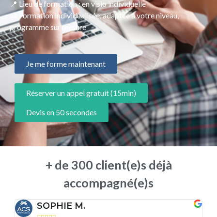
📍 Lieu de formation : en visio individuelle
📜 Formation individualisée, adaptée à votre niveau,
programme sur mesure
Je me forme maintenant
Réserver un appel gratuit (15min)
Devis en 50 secondes
+ de 300 client(e)s déjà
accompagné(e)s
SOPHIE M.