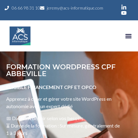
06 66 98 31 10
jeremy@acs-informatique.com
FORMATION WORDPRESS CPF
ABBEVILLE
ELIGIBLE FINANCEMENT CPF ET OPCO
Apprenez à créer et gérer votre site WordPress en
autonomie avec un expert dédié
📅 Dates : À définir selon vos besoins
⏳ Durée de la formation : Sur mesure, généralement de
1 à 3 jours