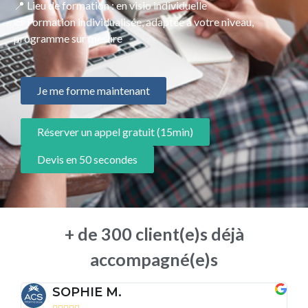
📍 Lieu de formation : en visio individuelle
📜 Formation individualisée, adaptée à votre niveau,
programme sur mesure
Je me forme maintenant
Réserver un appel gratuit (15min)
Devis en 50 secondes
+ de 300 client(e)s déjà
accompagné(e)s
SOPHIE M.