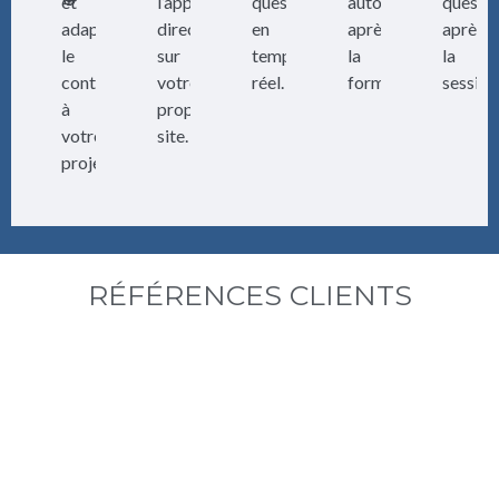
🎯
et
l’application
questions
autonome
questi
adapter
directe
en
après
après
le
sur
temps
la
la
contenu
votre
réel.
formation.
session
à
propre
votre
site.
projet.
RÉFÉRENCES CLIENTS