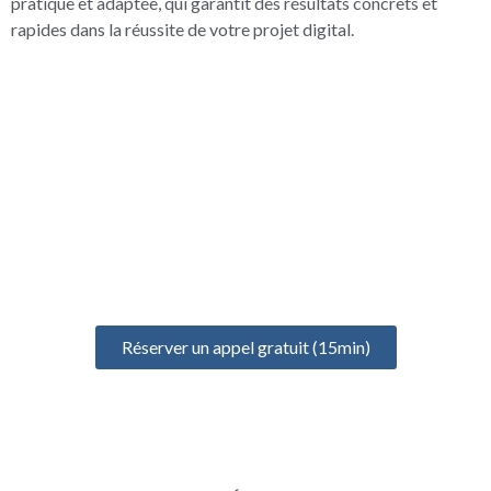
pratique et adaptée, qui garantit des résultats concrets et
rapides dans la réussite de votre projet digital.
UN ÉCHANGE GRATUIT
POUR BIEN DÉMARRER
Prenez un rendez-vous gratuit de 15 minutes pour discuter de
votre projet, identifier vos besoins et définir votre formation
idéale
Réserver un appel gratuit (15min)