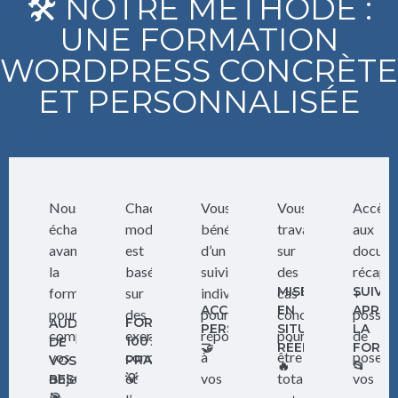
🛠️ NOTRE MÉTHODE :
UNE FORMATION
WORDPRESS CONCRÈTE
ET PERSONNALISÉE
Nous
Chaque
Vous
Vous
Accès
échangeons
module
bénéficiez
travaillez
aux
avant
est
d’un
sur
docum
la
basé
suivi
des
récapit
MISES
SUIVI
formation
sur
individuel
cas
+
ACCOMPAGNEMENT
EN
APRÈS
pour
des
pour
concrets
possibi
FORMATION
AUDIT
PERSONNALISÉ
SITUATION
LA
comprendre
exercices
répondre
pour
de
100%
DE
🤝
RÉELLES
FORMA
vos
concrets
à
être
poser
PRATIQUE
VOS
🔥
📂
objectifs
et
vos
totalement
vos
💡
BESOINS