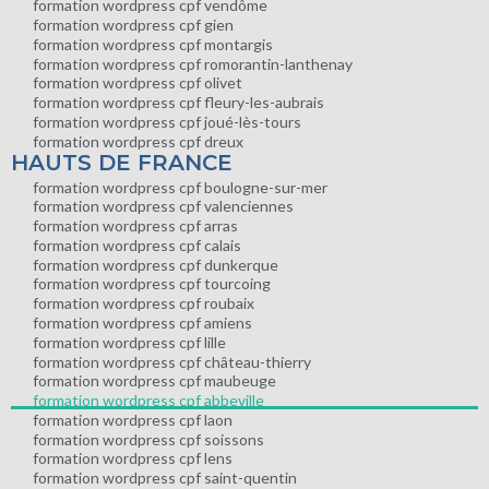
formation wordpress cpf vendôme
formation wordpress cpf gien
formation wordpress cpf montargis
formation wordpress cpf romorantin-lanthenay
formation wordpress cpf olivet
formation wordpress cpf fleury-les-aubrais
formation wordpress cpf joué-lès-tours
formation wordpress cpf dreux
HAUTS DE FRANCE
formation wordpress cpf boulogne-sur-mer
formation wordpress cpf valenciennes
formation wordpress cpf arras
formation wordpress cpf calais
formation wordpress cpf dunkerque
formation wordpress cpf tourcoing
formation wordpress cpf roubaix
formation wordpress cpf amiens
formation wordpress cpf lille
formation wordpress cpf château-thierry
formation wordpress cpf maubeuge
formation wordpress cpf abbeville
formation wordpress cpf laon
formation wordpress cpf soissons
formation wordpress cpf lens
formation wordpress cpf saint-quentin