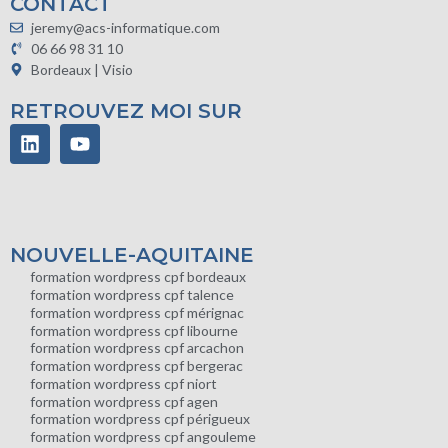
CONTACT
jeremy@acs-informatique.com
06 66 98 31 10
Bordeaux | Visio
RETROUVEZ MOI SUR
NOUVELLE-AQUITAINE
formation wordpress cpf bordeaux
formation wordpress cpf talence
formation wordpress cpf mérignac
formation wordpress cpf libourne
formation wordpress cpf arcachon
formation wordpress cpf bergerac
formation wordpress cpf niort
formation wordpress cpf agen
formation wordpress cpf périgueux
formation wordpress cpf angouleme