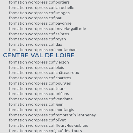
formation wordpress cpf poitiers
formation wordpress cpf la rochelle
formation wordpress cpf limoges
formation wordpress cpf pau
formation wordpress cpf bayonne
formation wordpress cpf brive-la-gaillarde
formation wordpress cpf saintes
formation wordpress cpf royan
formation wordpress cpf dax
formation wordpress cpf montauban
CENTRE VAL DE LOIRE
formation wordpress cpf vierzon
formation wordpress cpf blois
formation wordpress cpf châteauroux
formation wordpress cpf chartres
formation wordpress cpf bourges
formation wordpress cpf tours
formation wordpress cpf orléans
formation wordpress cpf vendôme
formation wordpress cpf gien
formation wordpress cpf montargis
formation wordpress cpf romorantin-lanthenay
formation wordpress cpf olivet
formation wordpress cpf fleury-les-aubrais
formation wordpress cpf joué-lès-tours