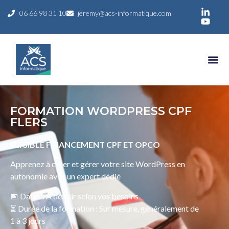
06 66 98 31 10
jeremy@acs-informatique.com
OFFRES 
RÉSERVER UN 
FORMATION WORDPRESS CPF
FLERS
ELIGIBLE FINANCEMENT CPF ET OPCO
Apprenez à créer et gérer votre site WordPress en
autonomie avec un expert dédié
📅 Dates : À définir selon vos besoins
⏳ Durée de la formation : Sur mesure, généralement de
1 à 3 jours