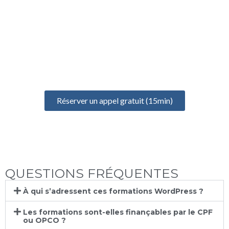
UN ÉCHANGE GRATUIT
POUR BIEN DÉMARRER
Prenez un rendez-vous gratuit de 15 minutes pour discuter de
votre projet, identifier vos besoins et définir votre formation
idéale
Réserver un appel gratuit (15min)
QUESTIONS FRÉQUENTES
À qui s’adressent ces formations WordPress ?
Les formations sont-elles finançables par le CPF
ou OPCO ?