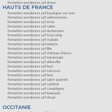
formation wordpress cpf dreux
HAUTS DE FRANCE
formation wordpress cpf boulogne-sur-mer
formation wordpress cpf valenciennes
formation wordpress cpf arras
formation wordpress cpf calais
formation wordpress cpf dunkerque
formation wordpress cpf tourcoing
formation wordpress cpf roubaix
formation wordpress cpf amiens
formation wordpress cpf lille
formation wordpress cpf château-thierry
formation wordpress cpf maubeuge
formation wordpress cpf abbeville
formation wordpress cpf laon
formation wordpress cpf soissons
formation wordpress cpf lens
formation wordpress cpf saint-quentin
formation wordpress cpf cambrai
formation wordpress cpf compiègne
formation wordpress cpf beauvais
formation wordpress cpf douai
OCCITANIE