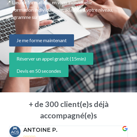
📍 Lieu de formation : en visio individuelle
📜 Formation individualisée, adaptée à votre niveau,
programme sur mesure
Je me forme maintenant
Réserver un appel gratuit (15min)
Devis en 50 secondes
+ de 300 client(e)s déjà
accompagné(e)s
ANTOINE P.