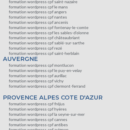
formation wordpress cpf saint-nazaire
formation wordpress cpf le mans
formation wordpress cpf angers
formation wordpress cpf nantes
formation wordpress cpf ancenis
formation wordpress cpf fontenay-le-comte
formation wordpress cpf les sables-d’olonne
formation wordpress cpf châteaubriant
formation wordpress cpf sablé-sur-sarthe
formation wordpress cpf rezé
formation wordpress cpf saint-herblain
AUVERGNE
formation wordpress cpf montlucon
formation wordpress cpf le puy-en-velay
formation wordpress cpf aurillac
formation wordpress cpf vichy
formation wordpress cpf clermont-ferrand
PROVENCE ALPES COTE D'AZUR
formation wordpress cpf fréjus
formation wordpress cpf hyères
formation wordpress cpf la seyne-sur-mer
formation wordpress cpf cannes
formation wordpress cpf antibes
formation wordpress cpf avignon