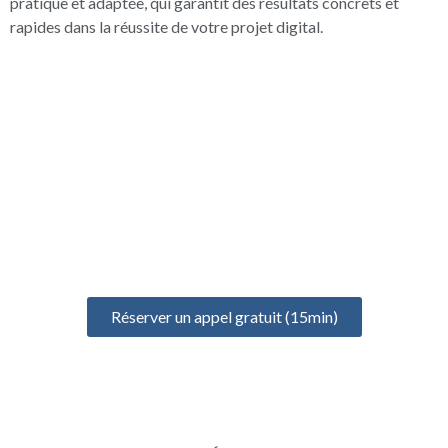
pratique et adaptée, qui garantit des résultats concrets et
rapides dans la réussite de votre projet digital.
UN ÉCHANGE GRATUIT
POUR BIEN DÉMARRER
Prenez un rendez-vous gratuit de 15 minutes pour discuter de
votre projet, identifier vos besoins et définir votre formation
idéale
Réserver un appel gratuit (15min)