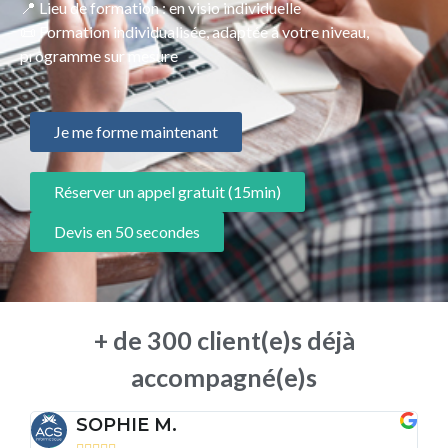
📍 Lieu de formation : en visio individuelle
📜 Formation individualisée, adaptée à votre niveau,
programme sur mesure
Je me forme maintenant
Réserver un appel gratuit (15min)
Devis en 50 secondes
+ de 300 client(e)s déjà
accompagné(e)s
SOPHIE M.