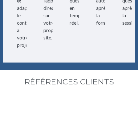
🎯
et
l’application
questions
autonome
questi
adapter
directe
en
après
après
le
sur
temps
la
la
contenu
votre
réel.
formation.
session
à
propre
votre
site.
projet.
RÉFÉRENCES CLIENTS