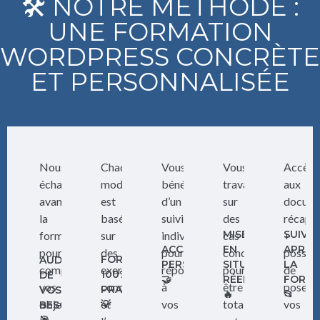
🛠️ NOTRE MÉTHODE :
UNE FORMATION
WORDPRESS CONCRÈTE
ET PERSONNALISÉE
Nous
Chaque
Vous
Vous
Accès
échangeons
module
bénéficiez
travaillez
aux
avant
est
d’un
sur
docum
la
basé
suivi
des
récapit
MISES
SUIVI
formation
sur
individuel
cas
+
ACCOMPAGNEMENT
EN
APRÈS
pour
des
pour
concrets
possibi
FORMATION
AUDIT
PERSONNALISÉ
SITUATION
LA
comprendre
exercices
répondre
pour
de
100%
DE
🤝
RÉELLES
FORMA
vos
concrets
à
être
poser
PRATIQUE
VOS
🔥
📂
objectifs
et
vos
totalement
vos
💡
BESOINS