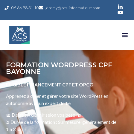
06 66 98 31 10
jeremy@acs-informatique.com
FORMATION WORDPRESS CPF
BAYONNE
ELIGIBLE FINANCEMENT CPF ET OPCO
Apprenez à créer et gérer votre site WordPress en
autonomie avec un expert dédié
📅 Dates : À définir selon vos besoins
⏳ Durée de la formation : Sur mesure, généralement de
1 à 3 jours