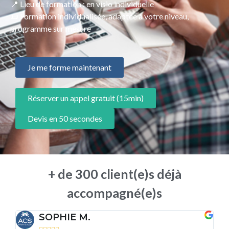
📍 Lieu de formation : en visio individuelle
📜 Formation individualisée, adaptée à votre niveau,
programme sur mesure
Je me forme maintenant
Réserver un appel gratuit (15min)
Devis en 50 secondes
+ de 300 client(e)s déjà
accompagné(e)s
SOPHIE M.