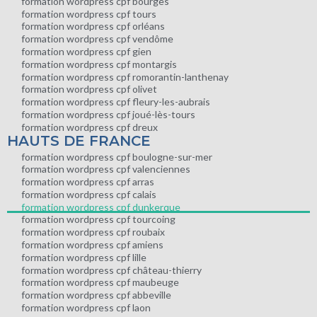
formation wordpress cpf bourges
formation wordpress cpf tours
formation wordpress cpf orléans
formation wordpress cpf vendôme
formation wordpress cpf gien
formation wordpress cpf montargis
formation wordpress cpf romorantin-lanthenay
formation wordpress cpf olivet
formation wordpress cpf fleury-les-aubrais
formation wordpress cpf joué-lès-tours
formation wordpress cpf dreux
HAUTS DE FRANCE
formation wordpress cpf boulogne-sur-mer
formation wordpress cpf valenciennes
formation wordpress cpf arras
formation wordpress cpf calais
formation wordpress cpf dunkerque
formation wordpress cpf tourcoing
formation wordpress cpf roubaix
formation wordpress cpf amiens
formation wordpress cpf lille
formation wordpress cpf château-thierry
formation wordpress cpf maubeuge
formation wordpress cpf abbeville
formation wordpress cpf laon