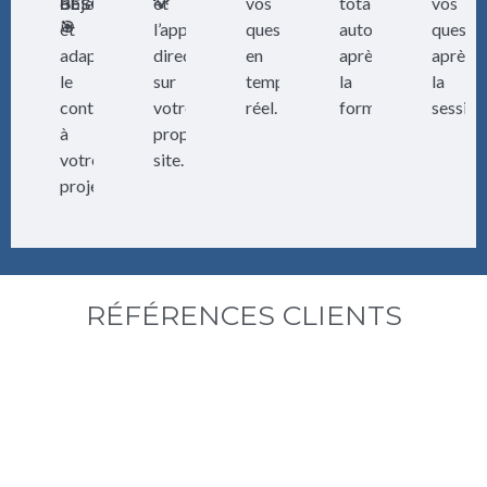
objectifs
et
vos
totalement
vos
💡
BESOINS
🎯
et
l’application
questions
autonome
questi
adapter
directe
en
après
après
le
sur
temps
la
la
contenu
votre
réel.
formation.
session
à
propre
votre
site.
projet.
RÉFÉRENCES CLIENTS