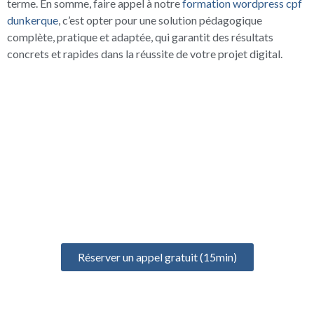
terme. En somme, faire appel à notre
formation wordpress cpf
dunkerque
, c’est opter pour une solution pédagogique
complète, pratique et adaptée, qui garantit des résultats
concrets et rapides dans la réussite de votre projet digital.
UN ÉCHANGE GRATUIT
POUR BIEN DÉMARRER
Prenez un rendez-vous gratuit de 15 minutes pour discuter de
votre projet, identifier vos besoins et définir votre formation
idéale
Réserver un appel gratuit (15min)