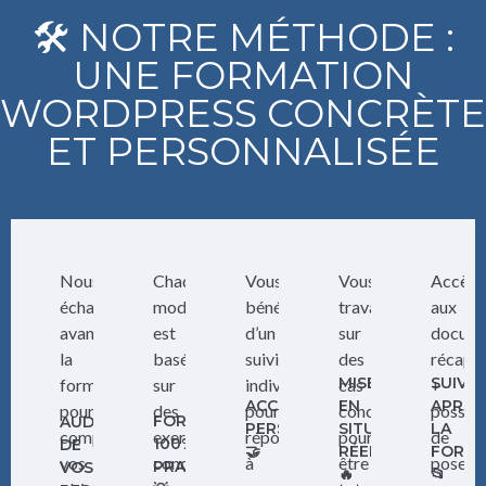
🛠️ NOTRE MÉTHODE :
UNE FORMATION
WORDPRESS CONCRÈTE
ET PERSONNALISÉE
Nous
Chaque
Vous
Vous
Accès
échangeons
module
bénéficiez
travaillez
aux
avant
est
d’un
sur
docum
la
basé
suivi
des
récapit
MISES
SUIVI
formation
sur
individuel
cas
+
ACCOMPAGNEMENT
EN
APRÈS
pour
des
pour
concrets
possibi
FORMATION
AUDIT
PERSONNALISÉ
SITUATION
LA
comprendre
exercices
répondre
pour
de
100%
DE
🤝
RÉELLES
FORMA
vos
concrets
à
être
poser
PRATIQUE
VOS
🔥
📂