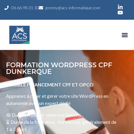
06 66 98 31 10
jeremy@acs-informatique.com
FORMATION WORDPRESS CPF
DUNKERQUE
ELIGIBLE FINANCEMENT CPF ET OPCO
Apprenez à créer et gérer votre site WordPress en
autonomie avec un expert dédié
📅 Dates : À définir selon vos besoins
⏳ Durée de la formation : Sur mesure, généralement de
1 à 3 jours